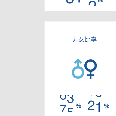
男女比率
7
8
2
2
%
%