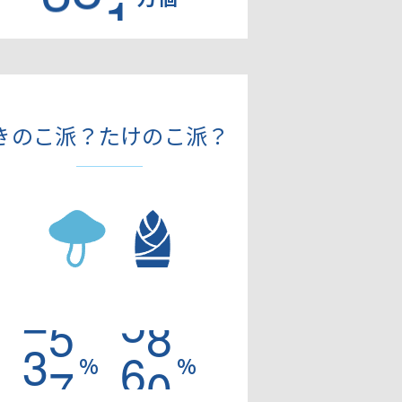
きのこ派？たけのこ派？
3
8
6
2
%
%