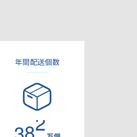
年間配送個数
3
9
6
万個