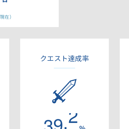
⽇現在）
クエスト達成率
.
3
0
2
%