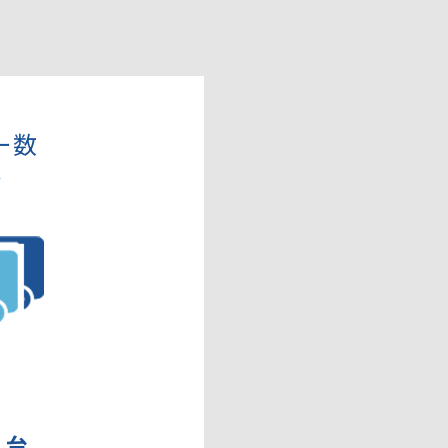
ー数
3
台