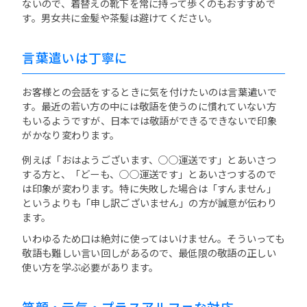
ないので、着替えの靴下を常に持って歩くのもおすすめで
す。男女共に金髪や茶髪は避けてください。
言葉遣いは丁寧に
お客様との会話をするときに気を付けたいのは言葉遣いで
す。最近の若い方の中には敬語を使うのに慣れていない方
もいるようですが、日本では敬語ができるできないで印象
がかなり変わります。
例えば「おはようございます、○○運送です」とあいさつ
する方と、「どーも、○○運送です」とあいさつするので
は印象が変わります。特に失敗した場合は「すんません」
というよりも「申し訳ございません」の方が誠意が伝わり
ます。
いわゆるため口は絶対に使ってはいけません。そういっても
敬語も難しい言い回しがあるので、最低限の敬語の正しい
使い方を学ぶ必要があります。
笑顔・元気・プラスアルファな対応