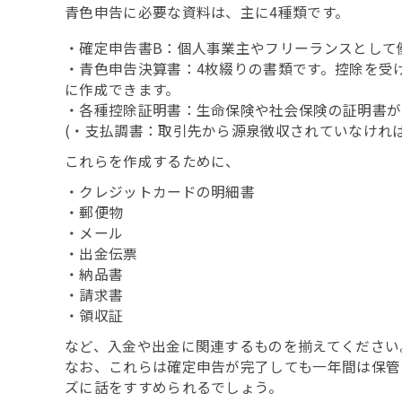
青色申告に必要な資料は、主に4種類です。
・確定申告書B：個人事業主やフリーランスとして
・青色申告決算書：4枚綴りの書類です。控除を受
に作成できます。
・各種控除証明書：生命保険や社会保険の証明書が
(・支払調書：取引先から源泉徴収されていなければ
これらを作成するために、
・クレジットカードの明細書
・郵便物
・メール
・出金伝票
・納品書
・請求書
・領収証
など、入金や出金に関連するものを揃えてください
なお、これらは確定申告が完了しても一年間は保管
ズに話をすすめられるでしょう。