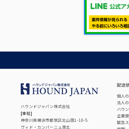
配送
個人の
法人の
ハウンドジャパン株式会社
ハウン
[本社]
企業便
神奈川県横浜市都筑区北山田1-10-5
緊急ス
ヴィド・カンパーニュ港北
定期・