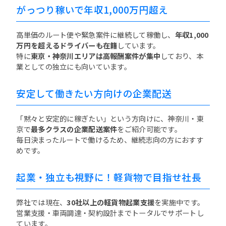
がっつり稼いで年収1,000万円超え
高単価のルート便や緊急案件に継続して稼働し、
年収1,000
万円を超えるドライバーも在籍
しています。
特に
東京・神奈川エリアは高報酬案件が集中
しており、本
業としての独立にも向いています。
安定して働きたい方向けの企業配送
「黙々と安定的に稼ぎたい」という方向けに、神奈川・東
京で
最多クラスの企業配送案件
をご紹介可能です。
毎日決まったルートで働けるため、継続志向の方におすす
めです。
起業・独立も視野に！軽貨物で目指せ社長
弊社では現在、
30社以上の軽貨物起業支援
を実施中です。
営業支援・車両調達・契約設計までトータルでサポートし
ています。