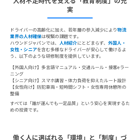
人材不足時代を支える「教育制度」の充
実
ドライバーの高齢化に加え、若年層の参入減少により
物流
業界の人材確保
は喫緊の課題です。
ハウンドジャパンでは、
人材紹介
にとどまらず、
外国人・
女性・シニア
を含む多様なドライバーが安心して働けるよ
う、以下のような研修制度を提供しています。
【外国人向け】多言語マニュアル・交通ルール・接客eラー
ニング
【シニア向け】スマホ講習・体力負荷を抑えたルート設計
【女性向け】防犯車両・短時間シフト・女性専用休憩所の
整備
すべては「誰が運んでも一定品質」という安心を実現するた
めの投資です。
働く人に選ばれる「環境」と「制度」づ