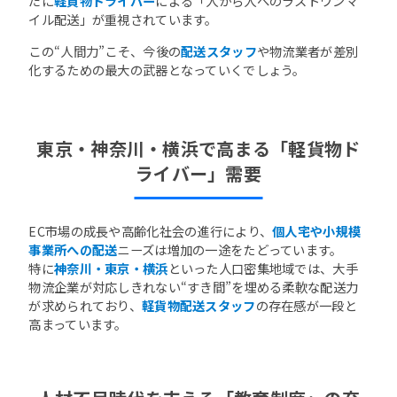
だに
軽貨物ドライバー
による「人から人へのラストワンマ
イル配送」が重視されています。
この“人間力”こそ、今後の
配送スタッフ
や物流業者が差別
化するための最大の武器となっていくでしょう。
東京・神奈川・横浜で高まる「軽貨物ド
ライバー」需要
EC市場の成長や高齢化社会の進行により、
個人宅や小規模
事業所への配送
ニーズは増加の一途をたどっています。
特に
神奈川・東京・横浜
といった人口密集地域では、大手
物流企業が対応しきれない“すき間”を埋める柔軟な配送力
が求められており、
軽貨物配送スタッフ
の存在感が一段と
高まっています。