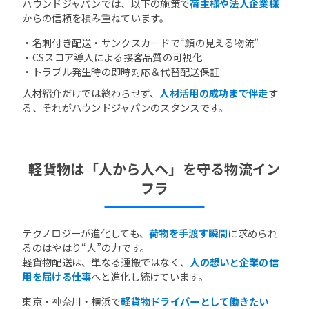
ハウンドジャパンでは、以下の施策で
荷主様や法人企業様
からの信頼を積み重ねています。
・名刺付き配送・サンクスカードで“顔の見える物流”
・CSスコア導入による接客品質の可視化
・トラブル発生時の即時対応＆代替配送保証
人材紹介だけでは終わらせず、
人材活用の成功まで伴走
す
る、それがハウンドジャパンのスタンスです。
軽貨物は「人から人へ」を守る物流イン
フラ
テクノロジーが進化しても、
荷物を手渡す瞬間
に求められ
るのはやはり“人”の力です。
軽貨物配送は、単なる運搬ではなく、
人の想いと企業の信
用を届ける仕事
へと進化し続けています。
東京・神奈川・横浜で
軽貨物ドライバーとして働きたい