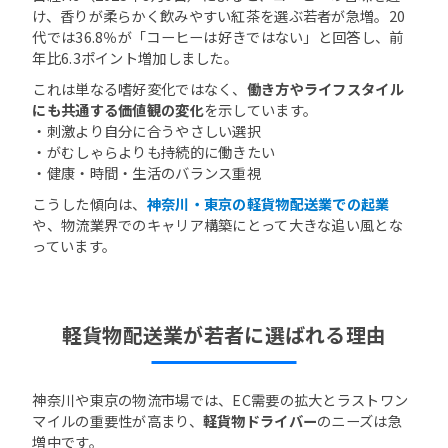
け、香りが柔らかく飲みやすい紅茶を選ぶ若者が急増。20
代では36.8％が「コーヒーは好きではない」と回答し、前
年比6.3ポイント増加しました。
これは単なる嗜好変化ではなく、
働き方やライフスタイル
にも共通する価値観の変化
を示しています。
・刺激より自分に合うやさしい選択
・がむしゃらよりも持続的に働きたい
・健康・時間・生活のバランス重視
こうした傾向は、
神奈川・東京の軽貨物配送業での起業
や、物流業界でのキャリア構築にとって大きな追い風とな
っています。
軽貨物配送業が若者に選ばれる理由
神奈川や東京の物流市場では、EC需要の拡大とラストワン
マイルの重要性が高まり、
軽貨物ドライバー
のニーズは急
増中です。