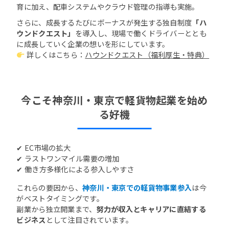
育に加え、配車システムやクラウド管理の指導も実施。
さらに、成長するたびにボーナスが発生する独自制度
「ハ
ウンドクエスト」
を導入し、現場で働くドライバーととも
に成長していく企業の想いを形にしています。
詳しくはこちら：
ハウンドクエスト（福利厚生・特典）
今こそ神奈川・東京で軽貨物起業を始め
る好機
✔ EC市場の拡大
✔ ラストワンマイル需要の増加
✔ 働き方多様化による参入しやすさ
これらの要因から、
神奈川・東京での軽貨物事業参入
は今
がベストタイミングです。
副業から独立開業まで、
努力が収入とキャリアに直結する
ビジネス
として注目されています。