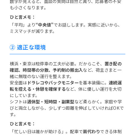
数字が見えると、面談の質問は自然と減り、応募者の不安
も小さくなります。
ひと言メモ：
「平均」より
“中央値”
でお話しします。実感に近いから、
ミスマッチが減ります。
② 適正な環境
横浜・東京は駐停車の工夫が必要。だからこそ、
置き配の
確認、時間帯の分散、予約制の搬出入
など、荷主さまと一
緒に無理のない運行を整えます。
安全面は
ドラレコやバックモニター
を基本装備に。
連続運
転を控える・休憩を確保する
など、体に優しい運行を大切
にしています。
シフトは
週休型・短時間・副業型
など柔らかく。家庭や学
びと両立しながら、少しずつ距離を伸ばしていければOKで
す。
ひと言メモ：
「忙しい日は誰かが助ける」。配車で
肩代わり
できる体制