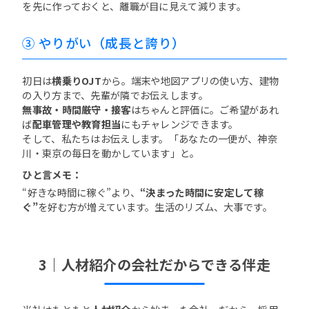
を先に作っておくと、離職が目に見えて減ります。
③ やりがい（成長と誇り）
初日は
横乗りOJT
から。端末や地図アプリの使い方、建物
の入り方まで、先輩が隣でお伝えします。
無事故・時間厳守・接客
はちゃんと評価に。ご希望があれ
ば
配車管理や教育担当
にもチャレンジできます。
そして、私たちはお伝えします。「あなたの一便が、神奈
川・東京の毎日を動かしています」と。
ひと言メモ：
“好きな時間に稼ぐ”より、
“決まった時間に安定して稼
ぐ”
を好む方が増えています。生活のリズム、大事です。
3｜人材紹介の会社だからできる伴走