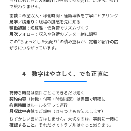
当社はもともと
人材紹介
から始まった会社。だから、採用
で終わりません。
面談：
希望収入・稼働時間・通勤導線を丁寧にヒアリング
見学／横乗り：
現場の肌感を先に知る
稼働初週：
短距離・低負荷でリズムづくり
月次フォロー：
収入や負荷のブレを一緒に調整
この“ちょっとした気配り”の積み重ねが、
定着
と
紹介の広
がり
につながっています。
4｜数字はやさしく、でも正直に
荷待ち時間
は案件ごとにできるだけ短く
契約内容
（待機・付帯・時間指定）は書面で明確に
拘束時間
はルールを守って運行
月収は中央値
でご説明（ばらつきもお伝えします）
むずかしい言い方はしません。大切なのは、
事前に一緒に
確認すること
。それだけでトラブルはぐっと減ります。