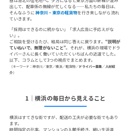
昼は港北の住宅地へ。夕方になると東京方面の幹線が混み
出して、配車係の無線が忙しくなる——私たちの毎日は、
そんなふうに
神奈川・東京の軽貨物
を行き来しながら流れ
ていきます。
「採用はできるのに続かない」「求人広告に手応えがな
い」。
ご相談を受けるたび、結局は同じ答えに戻ります。
“説明が
ていねいで、無理がないこと”
。それが、横浜の現場でドラ
イバーさんに長く働いていただくいちばんの近道でした。
以下、コラムとして3つの視点でまとめます。
（キーワード：神奈川／東京／横浜／軽貨物／
ドライバー募集
／
人材紹
介
）
1｜横浜の毎日から見えること
横浜はすてきな街ですが、配送の工夫が必要な街でもあり
ます。
時間指定の比率、マンションの入館手続き、細い生活道