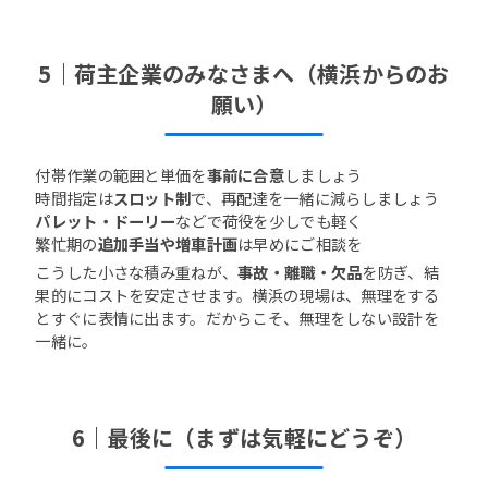
5｜荷主企業のみなさまへ（横浜からのお
願い）
付帯作業の範囲と単価を
事前に合意
しましょう
時間指定は
スロット制
で、再配達を一緒に減らしましょう
パレット・ドーリー
などで荷役を少しでも軽く
繁忙期の
追加手当や増車計画
は早めにご相談を
こうした小さな積み重ねが、
事故・離職・欠品
を防ぎ、結
果的にコストを安定させます。横浜の現場は、無理をする
とすぐに表情に出ます。だからこそ、無理をしない設計を
一緒に。
6｜最後に（まずは気軽にどうぞ）