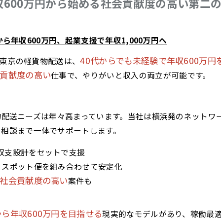
収600万円から始める社会貢献度の高い第二
ら年収600万円、起業支援で年収1,000万円へ
40代からでも未経験で年収600万円
東京の軽貨物配送は、
貢献度の高い
仕事で、やりがいと収入の両立が可能です。
物配送ニーズは年々高まっています。当社は横浜発のネットワ
の相談まで一体でサポートします。
収支設計をセットで支援
とスポット便を組み合わせて安定化
社会貢献度の高い
案件も
ら年収600万円を目指せる
現実的なモデルがあり、稼働最