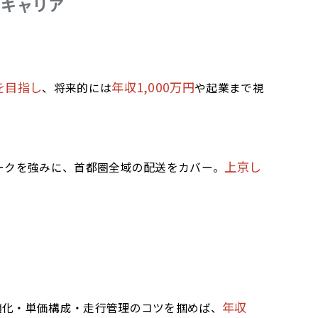
のキャリア
を目指し
年収1,000万円
、将来的には
や起業まで視
上京し
ークを強みに、首都圏全域の配送をカバー。
年収
適化・単価構成・走行管理のコツを掴めば、