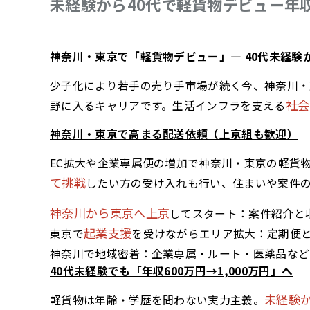
未経験から40代で軽貨物デビュー年
神奈川・東京で「軽貨物デビュー」— 40代未経験か
少子化により若手の売り手市場が続く今、神奈川・
社会
野に入るキャリアです。生活インフラを支える
神奈川・東京で高まる配送依頼（上京組も歓迎）
EC拡大や企業専属便の増加で神奈川・東京の軽貨
て挑戦
したい方の受け入れも行い、住まいや案件
神奈川から東京へ上京
してスタート：案件紹介と
起業支援
東京で
を受けながらエリア拡大：定期便
神奈川で地域密着：企業専属・ルート・医薬品など
40代未経験でも「年収600万円→1,000万円」へ
未経験か
軽貨物は年齢・学歴を問わない実力主義。