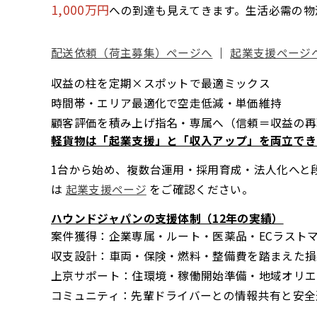
1,000万円
への到達も見えてきます。生活必需の物
配送依頼（荷主募集）ページへ
｜
起業支援ページ
収益の柱を定期×スポットで最適ミックス
時間帯・エリア最適化で空走低減・単価維持
顧客評価を積み上げ指名・専属へ（信頼＝収益の再
軽貨物は「起業支援」と「収入アップ」を両立でき
1台から始め、複数台運用・採用育成・法人化へと
は
起業支援ページ
をご確認ください。
ハウンドジャパンの支援体制（12年の実績）
案件獲得：企業専属・ルート・医薬品・ECラスト
収支設計：車両・保険・燃料・整備費を踏まえた損
上京サポート：住環境・稼働開始準備・地域オリエ
コミュニティ：先輩ドライバーとの情報共有と安全