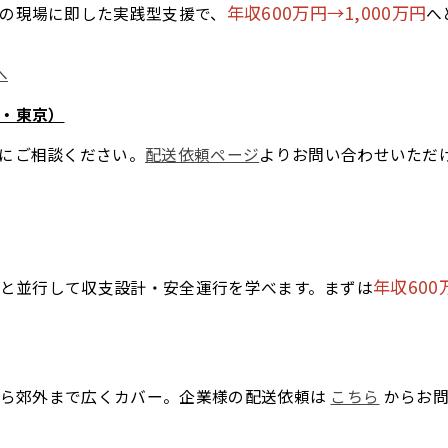
年収600万円→1,000万円
の現場に即した実践型支援で、
へ
へ
・東京）
にご相談ください。
配送依頼ページ
よりお問い合わせいただ
年収600
務と並行して収支設計・安全運行を学べます。まずは
？
部から郊外まで広くカバー。企業様の配送依頼は
こちら
からお問