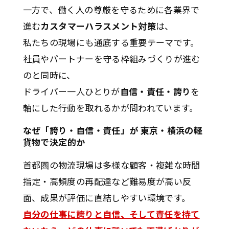
一方で、働く人の尊厳を守るために各業界で
進む
カスタマーハラスメント対策
は、
私たちの現場にも通底する重要テーマです。
社員やパートナーを守る枠組みづくりが進む
のと同時に、
ドライバー一人ひとりが
自信・責任・誇り
を
軸にした行動を取れるかが問われています。
なぜ「誇り・自信・責任」が
東京・横浜の軽
貨物
で決定的か
首都圏の物流現場は多様な顧客・複雑な時間
指定・高頻度の再配達など難易度が高い反
面、成果が評価に直結しやすい環境です。
自分の仕事に誇りと自信、そして責任を持て