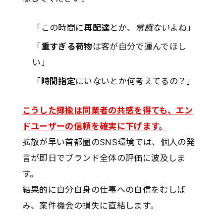
「この時間に
再配達
とか、
常識ない
よね」
「
重すぎる荷物
は客が自分で運んでほし
い」
「
時間指定
にいないとか何考えてるの？」
こうした揶揄は同業者の共感を得ても、エン
ドユーザーの信頼を確実に下げます。
拡散が早い首都圏のSNS環境では、個人の発
言が即日でブランド全体の評価に波及しま
す。
結果的に自分自身の仕事への自信をむしば
み、案件機会の損失に直結します。