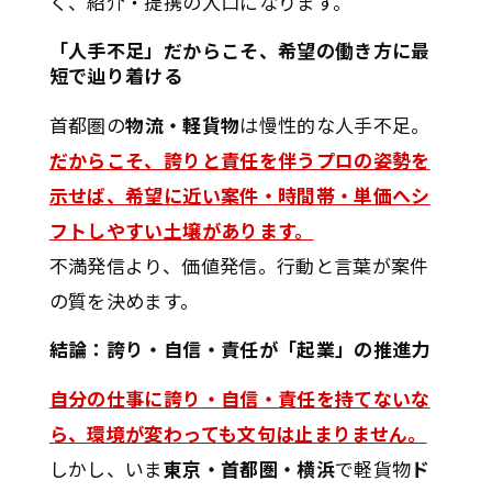
く、紹介・提携の入口になります。
「人手不足」だからこそ、希望の働き方に最
短で辿り着ける
首都圏の
物流・軽貨物
は慢性的な人手不足。
だからこそ、誇りと責任を伴うプロの姿勢を
示せば、希望に近い案件・時間帯・単価へシ
フトしやすい土壌があります。
不満発信より、価値発信。行動と言葉が案件
の質を決めます。
結論：誇り・自信・責任が「起業」の推進力
自分の仕事に誇り・自信・責任を持てないな
ら、環境が変わっても文句は止まりません。
しかし、いま
東京・首都圏・横浜
で軽貨物
ド