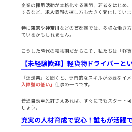
企業の
採用
活動が本格化する季節。若者をはじめ、
するなど、
求人
情報の探し方も大きく変化していま
特に
東京
や
神奈川
などの首都圏では、多様な働き方
ているかもしれません。
こうした時代の転換期だからこそ、私たちは「軽貨
【未経験歓迎】軽貨物ドライバーと
「運送業」と聞くと、専門的なスキルが必要なイメ
入障壁の低い」
仕事の一つです。
普通自動車免許さえあれば、すぐにでもスタート可
しょう。
充実の人材育成で安心！誰もが活躍