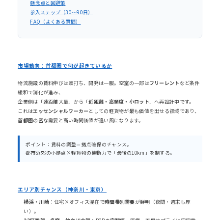
懸念点と回避策
参入ステップ（30〜90日）
FAQ（よくある質問）
市場動向：首都圏で何が起きているか
物流施設の賃料伸びは頭打ち、開発は一服。空室の一部は
フリーレント
など条件
緩和で消化が進み、
企業側は「遠距離大量」から「
近距離・高頻度・小ロット
」へ再設計中です。
これは
エッセンシャルワーカー
としての軽貨物が最も価値を出せる領域であり、
首都圏
の密な需要と高い時間価値が追い風になります。
ポイント：賃料の調整＝拠点確保のチャンス。
都市近郊の小拠点×軽貨物の機動力で「最後の10km」を制する。
エリア別チャンス（神奈川・東京）
横浜・川崎
：住宅×オフィス混在で
時間帯別需要
が鮮明（夜間・週末も厚
い）。