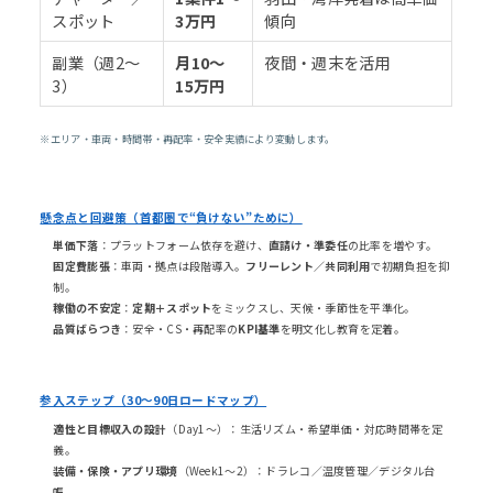
スポット
3万円
傾向
副業（週2〜
月10〜
夜間・週末を活用
3）
15万円
※エリア・車両・時間帯・再配率・安全実績により変動します。
懸念点と回避策（首都圏で“負けない”ために）
単価下落
：プラットフォーム依存を避け、
直請け・準委任
の比率を増やす。
固定費膨張
：車両・拠点は段階導入。
フリーレント／共同利用
で初期負担を抑
制。
稼働の不安定
：
定期＋スポット
をミックスし、天候・季節性を平準化。
品質ばらつき
：安全・CS・再配率の
KPI基準
を明文化し教育を定着。
参入ステップ（30〜90日ロードマップ）
適性と目標収入の設計
（Day1〜）：生活リズム・希望単価・対応時間帯を定
義。
装備・保険・アプリ環境
（Week1〜2）：ドラレコ／温度管理／デジタル台
帳。