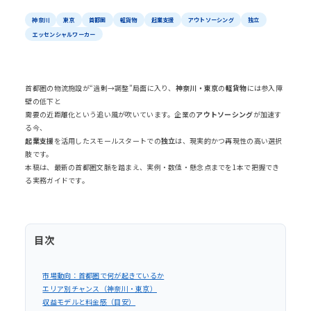
神奈川
東京
首都圏
軽貨物
起業支援
アウトソーシング
独立
エッセンシャルワーカー
首都圏の物流施設が“過剰→調整”局面に入り、
神奈川・東京
の
軽貨物
には参入障
壁の低下と
需要の近距離化という追い風が吹いています。企業の
アウトソーシング
が加速す
る今、
起業支援
を活用したスモールスタートでの
独立
は、現実的かつ再現性の高い選択
肢です。
本稿は、最新の首都圏文脈を踏まえ、実例・数値・懸念点までを1本で把握でき
る実務ガイドです。
目次
市場動向：首都圏で何が起きているか
エリア別チャンス（神奈川・東京）
収益モデルと料金感（目安）