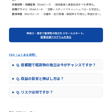
同乗研修・地理習熟
（Week2〜3）：建物動線と再配低減オペを標準化。
初期アサイン
（Week3〜4）：定期＋スポットでキャッシュフローを安定化。
数値改善
（Month2〜3）：到着率・走行距離・再配率を可視化し単価交渉へ。
神奈川・東京で
軽貨物の独立
をスモールスタート。
起業支援プログラムを見る
FAQ（よくある質問）
Q. 首都圏で軽貨物の独立は今がチャンスですか？
Q. 収益の目安と伸ばし方は？
Q. リスクは何ですか？