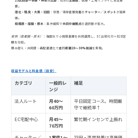
23区西部〜多摩・神奈川北部
：B2Bの
定期便
、医療・工場サプライに安定需
要。
港北・鶴見・大黒・羽田
：空港／湾岸倉庫発着の
チャーター／スポット
が高単
価。
相模原・座間・厚木
：条件緩和で
共同中継拠点
の選択肢が拡大。
実例（首都圏・厚木）
：複数社で小規模倉庫を共同運用し、EC出荷代行＋B2B定
期を分担。
積み替え・共同便・再配最適化で
走行距離20〜30%削減
を実現。
収益モデルと料金感（目安）
カテゴリ
一般的レ
補足
ンジ
法人ルート
月40〜
平日固定コース。時間厳
60万円
守で継続率↑
EC宅配中心
月45〜
繁忙期インセンで上振れ
70万円
チャーター／
1案件1〜
羽田・湾岸発着は高単価