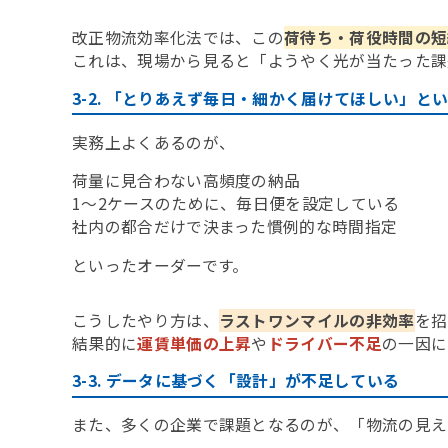
改正物流効率化法では、この
荷待ち・荷役時間の短
これは、現場から見ると「ようやく光が当たった課
3-2. 「とりあえず毎日・細かく届けてほしい」と
実務上よくあるのが、
荷量に見合わない高頻度の納品
1〜2ケースのために、毎日便を設定している
社内の都合だけで決まった慣例的な時間指定
といったオーダーです。
こうしたやり方は、
ラストワンマイルの非効率
を招
結果的に
運賃単価の上昇
や
ドライバー不足
の一因に
3-3. データに基づく「設計」が不足している
また、多くの企業で課題となるのが、「物流の見え