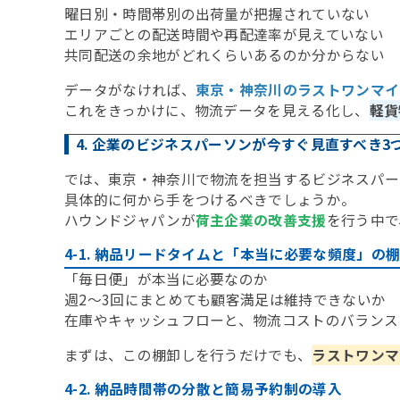
曜日別・時間帯別の出荷量が把握されていない
エリアごとの配送時間や再配達率が見えていない
共同配送の余地がどれくらいあるのか分からない
データがなければ、
東京・神奈川のラストワンマイ
これをきっかけに、物流データを見える化し、
軽貨
4. 企業のビジネスパーソンが今すぐ見直すべき3
では、東京・神奈川で物流を担当するビジネスパー
具体的に何から手をつけるべきでしょうか。
ハウンドジャパンが
荷主企業の改善支援
を行う中で
4-1. 納品リードタイムと「本当に必要な頻度」の
「毎日便」が本当に必要なのか
週2〜3回にまとめても顧客満足は維持できないか
在庫やキャッシュフローと、物流コストのバランス
まずは、この棚卸しを行うだけでも、
ラストワンマ
4-2. 納品時間帯の分散と簡易予約制の導入