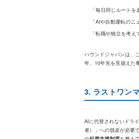
「毎日同じルートを
「AIや自動運転の
「転職や独立を考え
ハウンドジャパンは、
年、10年先を見据えた
3. ラストワ
AIに代替されないドラ
者）」への脱皮が必要
の
起業支援制度
を整え