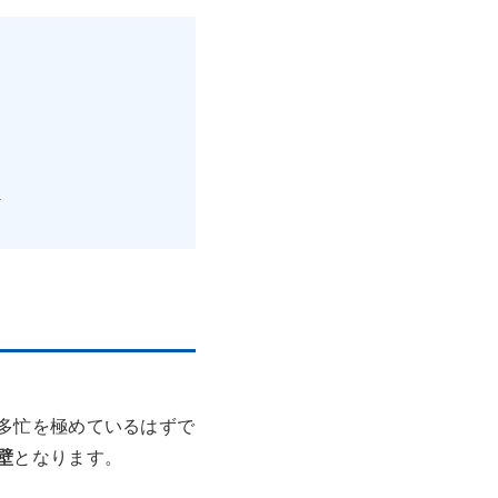
る
多忙を極めているはずで
壁
となります。