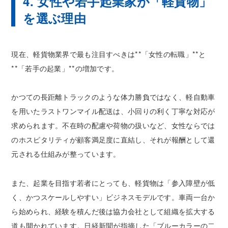
4. 女性や若手起業家が「軽貨物」
を選ぶ理由
現在、軽貨物業界で最も注目すべきは**「女性の転職」**と
**「若手の起業」**の増加です。
かつての長距離トラックのような体力勝負ではなく、軽自動車
を用いたラストワンマイル配送は、小回りの利く丁寧な対応が
求められます。不在時の配慮や荷物の扱いなど、女性ならでは
のホスピタリティが顧客満足度に直結し、それが報酬として還
元される仕組みが整っています。
また、起業を目指す若者にとっても、軽貨物は「参入障壁が低
く、かつスケールしやすい」ビジネスモデルです。車両一台か
ら始められ、経験を積んだ後は協力会社として組織を拡大する
道も開かれています。日経新聞が指摘した「ブルーカラーの二