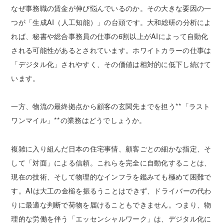
なぜ事務職の賃金が伸び悩んでいるのか。その大きな要因の一
つが「生成AI（人工知能）」の台頭です。大和総研の分析によ
れば、秘書や総合事務員の仕事の6割以上がAIによって自動化
される可能性があるとされています。ホワイトカラーの仕事は
「デジタル化」されやすく、その価値は相対的に低下し続けて
います。
一方、物流の最終拠点から顧客の玄関先までを担う**「ラスト
ワンマイル」**の業務はどうでしょうか。
複雑に入り組んだ日本の住宅事情、顧客ごとの細かな指定、そ
して「対面」による信頼。これらを完全に自動化することは、
現在の技術、そして物理的なインフラを鑑みても極めて困難で
す。AIは大工の金槌を振るうことはできず、ドライバーの代わ
りに最適な判断で荷物を届けることもできません。つまり、物
理的な労働を伴う「エッセンシャルワーク」は、デジタル化に