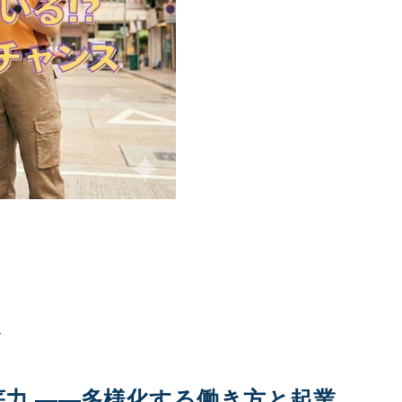
ス
力 ――多様化する働き方と起業