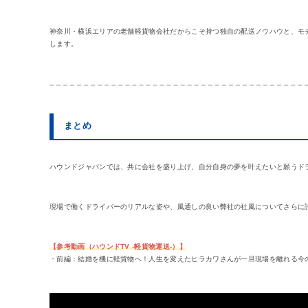
神奈川・横浜エリアの老舗軽貨物会社だからこそ持つ独自の配送ノウハウと、モ
します。
まとめ
ハウンドジャパンでは、共に会社を盛り上げ、自分自身の夢を叶えたいと願うド
現場で働くドライバーのリアルな姿や、風通しの良い弊社の社風についてさらに詳
【参考動画（ハウンドTV -軽貨物運送-）】
・前編：結婚を機に軽貨物へ！人生を変えたヒラカワさんが一旦現場を離れる今