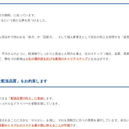
生の挑戦」に迫っています。
するという新たな夢を見つけました。
を回る中で培われる「体力」や「忍耐力」、そして個人事業主として自分の売上を管理する「経
。平川さんのように、軽貨物でしっかりと資金と人間力を蓄え、次のステップ（独立、起業、異
て、弊社での業務は
人生の選択肢を広げる最高のキャリアステップ
となるはずです。
な配送品質」をお約束します
のまま
「配送品質の向上」に直結
します。
ショナルなドライバーが多数在籍しています。
謝されることに大きな「やりがい」を感じ、それを原動力に日々の業務を遂行しています。未払
誤配やトラブルのリスクを最小限に抑えることが可能
です。