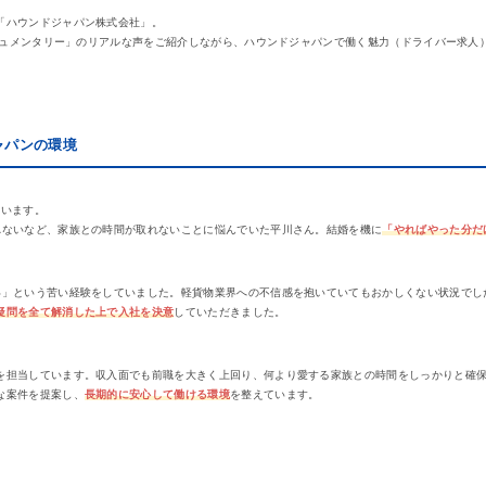
「ハウンドジャパン株式会社」。
ドキュメンタリー」のリアルな声をご紹介しながら、ハウンドジャパンで働く魅力（ドライバー求
ャパンの環境
ています。
れないなど、家族との時間が取れないことに悩んでいた平川さん。結婚を機に
「やればやった分だ
い」という苦い経験をしていました。軽貨物業界への不信感を抱いていてもおかしくない状況でし
疑問を全て解消した上で入社を決意
していただきました。
を担当しています。収入面でも前職を大きく上回り、何より愛する家族との時間をしっかりと確
な案件を提案し、
長期的に安心して働ける環境
を整えています。