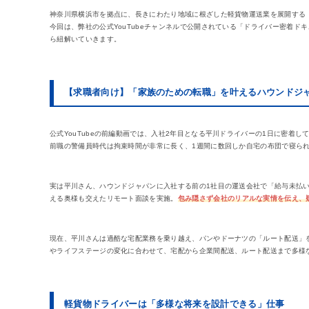
神奈川県横浜市を拠点に、長きにわたり地域に根ざした軽貨物運送業を展開する
今回は、弊社の公式YouTubeチャンネルで公開されている「ドライバー密着
ら紐解いていきます。
【求職者向け】「家族のための転職」を叶えるハウンドジ
公式YouTubeの前編動画では、入社2年目となる平川ドライバーの1日に密着し
前職の警備員時代は拘束時間が非常に長く、1週間に数回しか自宅の布団で寝ら
実は平川さん、ハウンドジャパンに入社する前の1社目の運送会社で「給与未払
える奥様も交えたリモート面談を実施。
包み隠さず会社のリアルな実情を伝え、
現在、平川さんは過酷な宅配業務を乗り越え、パンやドーナツの「ルート配送」
やライフステージの変化に合わせて、宅配から企業間配送、ルート配送まで多様
軽貨物ドライバーは「多様な将来を設計できる」仕事