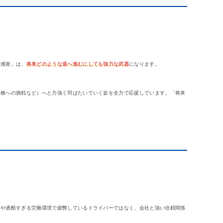
営感覚」は、
将来どのような道へ進むにしても強力な武器
になります。
業種への挑戦など）へと力強く羽ばたいていく姿を全力で応援しています。「将来
いや過酷すぎる労働環境で疲弊しているドライバーではなく、会社と強い信頼関係