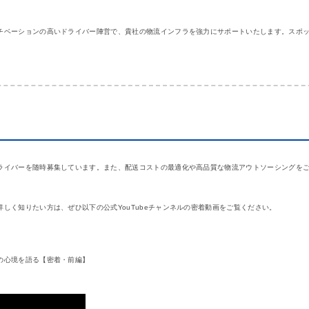
チベーションの高いドライバー陣営で、貴社の物流インフラを強力にサポートいたします。スポ
ライバーを随時募集しています。また、配送コストの最適化や高品質な物流アウトソーシングを
しく知りたい方は、ぜひ以下の公式YouTubeチャンネルの密着動画をご覧ください。
の心境を語る【密着・前編】