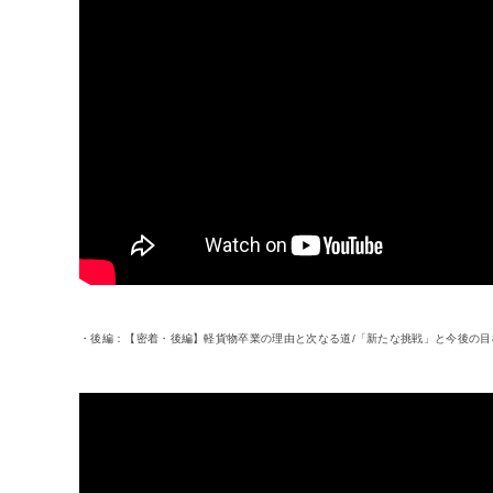
・後編：【密着・後編】軽貨物卒業の理由と次なる道/「新たな挑戦」と今後の目