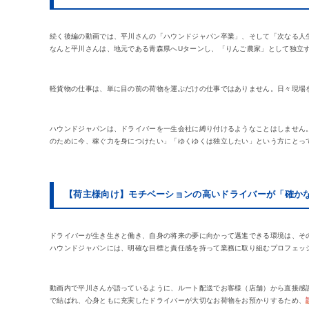
続く後編の動画では、平川さんの「ハウンドジャパン卒業」、そして「次なる人
なんと平川さんは、地元である青森県へUターンし、「りんご農家」として独立
軽貨物の仕事は、単に目の前の荷物を運ぶだけの仕事ではありません。日々現場
ハウンドジャパンは、ドライバーを一生会社に縛り付けるようなことはしません
のために今、稼ぐ力を身につけたい」「ゆくゆくは独立したい」という方にとっ
【荷主様向け】モチベーションの高いドライバーが「確か
ドライバーが生き生きと働き、自身の将来の夢に向かって邁進できる環境は、そ
ハウンドジャパンには、明確な目標と責任感を持って業務に取り組むプロフェッ
動画内で平川さんが語っているように、ルート配送でお客様（店舗）から直接感
で結ばれ、心身ともに充実したドライバーが大切なお荷物をお預かりするため、