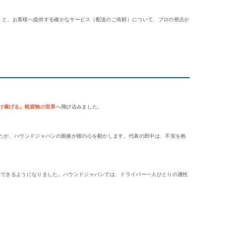
人）と、お客様へ提供する確かなサービス（配送のご依頼）について、プロの視点か
け稼げる」軽貨物の世界
へ飛び込みました。
たが、ハウンドジャパンの面接が彼の心を動かします。代表の田中は、不安を抱
保できるようになりました。ハウンドジャパンでは、ドライバー一人ひとりの適性