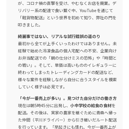
が、コロナ禍の直撃を受け、やむなくお店を廃業。デ
リバリー系の配達で食い繋ぐ中、YouTubeを通じて
「軽貨物配送」という世界を初めて知り、弊社の門を
叩きました。
綺麗事ではない、リアルな試行錯誤の道のり
最初から全てが上手くいったわけではありません。未
経験で始めた冷凍食品の個人宅配への不安、企業向け
お弁当配送での「朝の仕分けミスの恐怖」や「時間と
の戦い」。そして、単価は高いもののイレギュラーに
終わってしまったトレーディングカードの配送など、
様々な案件を経験しながら自分に合うスタイルを模索
していく様子は必見です。
「今が一番売上が多い」。見つけた自分だけの働き方
現在は朝5時45分に出発し、
小中学校の給食の食材
を
配送。その後は、実家の農家を継ぐために青森へ帰っ
た仲間（平川ドライバー）から引き継いだルート配送
を行っています。「早起きにも慣れ、今が一番売上が