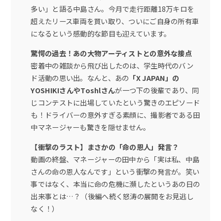
多い」と語る中島さん。今月で走行距離18万キロを
超えたリース車両を買い取り、ついにご自身の所有車
になるという感動的な節目も迎えています。
驚愕の過去！あの大物アーティストとの意外な接点
密着中の雑談から飛び出したのは、学生時代のバン
ド活動の思い出。なんと、あの
「X JAPAN」の
YOSHIKIさんやToshlさん
が一つ下の後輩であり、同
じコンテストに出場していたという驚きのエピソード
も！ドライバーの意外すぎる素顔に、撮影者である田
中マネージャーも驚きを隠せません。
【衝撃のラスト】まさかの「命の恩人」発言？
動画の終盤、マネージャーの田中から「実は私、中島
さんの命の恩人なんです」という衝撃の発言が。笑い
事ではなく、本当に命の危機に瀕したというあの日の
出来事とは…？（後編へ続く怒涛の展開をお見逃し
なく！）