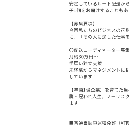
安定しているルート配送か
子1個をお届けすることも
【募集要項】
今回私たちのビジネスの花
に、「その人に適した仕事
〇配送コーディネーター募
月給30万円～
手厚い独立支援
未経験からマネジメントに挑
しています！
【年商1億企業】を育てた当
脱・雇われ人生。ノーリス
ます
■普通自動車運転免許（AT