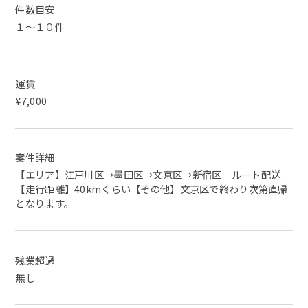
件数目安
１～１０件
運賃
¥7,000
案件詳細
【エリア】江戸川区→墨田区→文京区→新宿区 ルート配送
【走行距離】40kmくらい【その他】文京区で終わり次第直帰
となります。
残業超過
無し