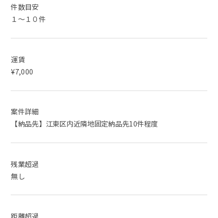
件数目安
１～１０件
運賃
¥7,000
案件詳細
【納品先】江東区内近隣地固定納品先10件程度
残業超過
無し
距離超過