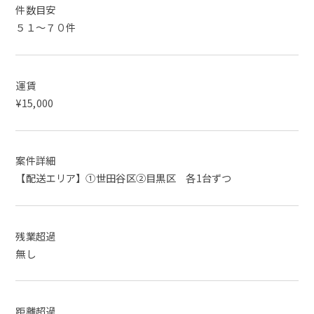
件数目安
５１～７０件
運賃
¥15,000
案件詳細
【配送エリア】①世田谷区②目黒区 各1台ずつ
残業超過
無し
距離超過