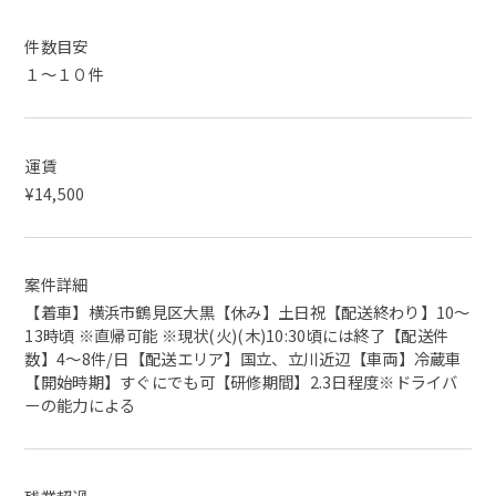
件数目安
１～１０件
運賃
¥14,500
案件詳細
【着車】横浜市鶴見区大黒【休み】土日祝【配送終わり】10〜
13時頃 ※直帰可能 ※現状(火)(木)10:30頃には終了【配送件
数】4〜8件/日【配送エリア】国立、立川近辺【車両】冷蔵車
【開始時期】すぐにでも可【研修期間】2.3日程度※ドライバ
ーの能力による