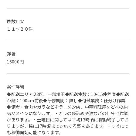
件数目安
１１～２０件
運賃
16000円
案件詳細
◆配送エリア:23区、一部埼玉◆配送件数：10-15件程度◆配送
距離：100km前後◆研修期間：無し◆付帯業務：仕分け作業
◆備考・食肉やガラなどをラーメン店、中華料理屋などへの納
品がメインになります。・ガラの袋詰めや油などの仕分け作業
があります。・土曜日に関しては平均13時頃に稼働終了してお
りますが、稀に17時頃まで対応する事もあります。・すぐにで
も稼働開始可能になります。