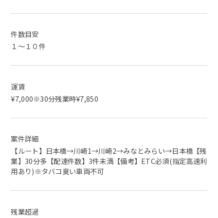
件数目安
１～１０件
運賃
¥7,000※30分残業時¥7,850
案件詳細
【ルート】日本橋→川崎1→川崎2→みなとみらい→日本橋【残
業】30分多【配達件数】3件未満【備考】ETC必須(指定高速利
用あり)※タバコ臭い車両不可
残業超過