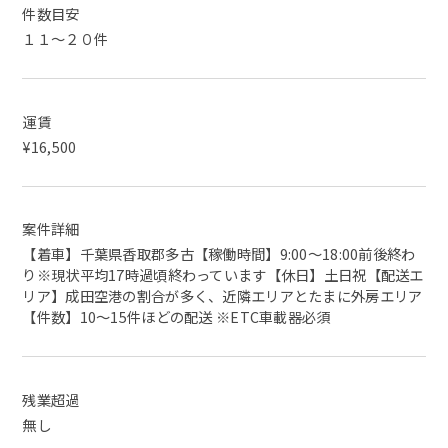
件数目安
１１～２０件
運賃
¥16,500
案件詳細
【着車】千葉県香取郡多古【稼働時間】9:00〜18:00前後終わ
り※現状平均17時過頃終わっています【休日】土日祝【配送エ
リア】成田空港の割合が多く、近隣エリアとたまに外房エリア
【件数】10〜15件ほどの配送 ※ETC車載器必須
残業超過
無し