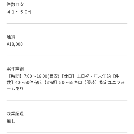
件数目安
４１～５０件
運賃
¥18,000
案件詳細
【時間】7:00〜16:00(目安)【休日】土日祝・年末年始【件
数】40〜50件程度【距離】50〜65キロ【服装】指定ユニフォ
ームあり
残業超過
無し