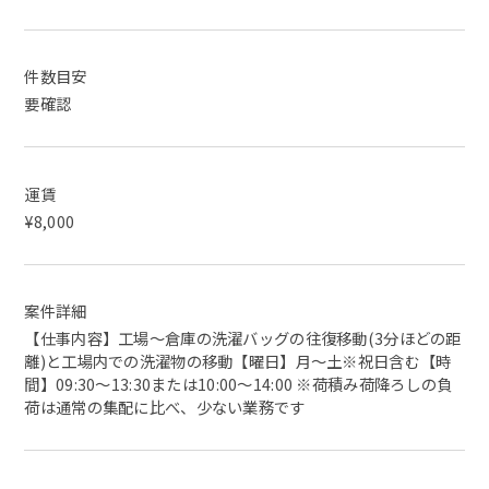
件数目安
要確認
運賃
¥8,000
案件詳細
【仕事内容】工場～倉庫の洗濯バッグの往復移動(3分ほどの距
離)と工場内での洗濯物の移動【曜日】月～土※祝日含む【時
間】09:30～13:30または10:00～14:00 ※荷積み荷降ろしの負
荷は通常の集配に比べ、少ない業務です