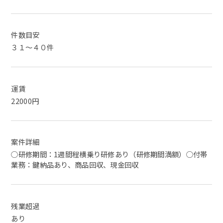
件数目安
３１～４０件
運賃
22000円
案件詳細
○研修期間：1週間程横乗り研修あり（研修期間満額）○付帯
業務：鍵納品あり、商品回収、現金回収
残業超過
あり