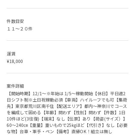
件数目安
１１～２０件
運賃
¥18,000
案件詳細
【開始時期】12/1～※年始は 1/5～稼動開始【休日】平日週2
日シフト制※土日祝稼動必須【車両】ハイルーフでも可【集荷
先】東京都荒川区南千住【配送エリア】都内～神奈川でコース
を編成して固める【年齢】問わず【性別】問わず【件数】1日
10件ほど(3往復)【端末】なし【伝票】あり【荷姿(サイズ）】
60～240㎝【重量】重いもので25㎏ほど【代引き】なし【必要
な物】台車・軍手・ペン【備考】直帰OK！組立は無し