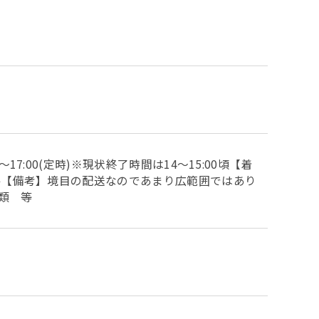
:00(定時)※現状終了時間は14～15:00頃【着
件【備考】境目の配送なのであまり広範囲ではあり
類 等