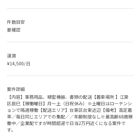
件数目安
要確認
運賃
¥14,500/日
案件詳細
【内容】事務用品、精密機器、書類の配送【着車場所 】江東
区辰巳【稼働曜日】月～土（日祝休み）※土曜日はローテンシ
ョンで隔週稼働【配送エリア】台東区台東近辺【備考】高定着
率／毎日同じエリアでの集配／／年齢制限なし※最高齢68歳稼
働中／企業配ですが時間超過で日当2万円近くになる案件で
す。