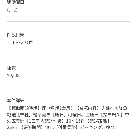
稼働曜日
月, 金
件数目安
１１～２０件
運賃
¥9,200
案件詳細
【稼働開始時期】即（短期1か月）【業務内容】店舗への鮮魚
配送【車種】軽冷蔵車【曜日】月曜日、金曜日【接車場所】中
央区豊洲【1日平均配送件数】10～15件【配送距離】
25km【研修期間】無し【付帯業務】ピッキング、検品