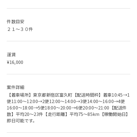
件数目安
２１～３０件
運賃
¥16,000
案件詳細
【着車場所】東京都新宿区富久町【配送時間枠】着車10:45→1
便11:00〜12:00→2便12:00～14:00→3便14:00～16:00→4便
16:00～18:00→5便18:00～20:00→6便20:00～21:00【配送件
数】平均20〜23件【走行距離】平均75〜85km【稼働開始日】
即日可能です。