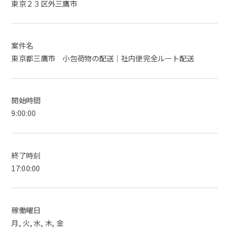
東京２３区外三鷹市
案件名
東京都三鷹市 小包荷物の配送｜社内便完全ルート配送
開始時間
9:00:00
終了時刻
17:00:00
稼働曜日
月, 火, 水, 木, 金