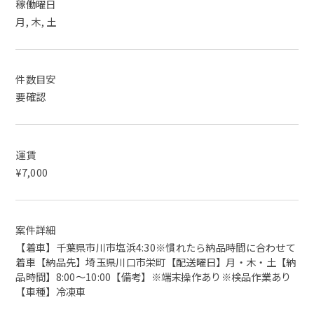
稼働曜日
月, 木, 土
件数目安
要確認
運賃
¥7,000
案件詳細
【着車】千葉県市川市塩浜4:30※慣れたら納品時間に合わせて
着車【納品先】埼玉県川口市栄町【配送曜日】月・木・土【納
品時間】8:00～10:00【備考】※端末操作あり※検品作業あり
【車種】冷凍車