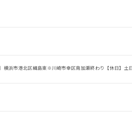
所】横浜市港北区綱島東※川崎市幸区南加瀬終わり【休日】土日