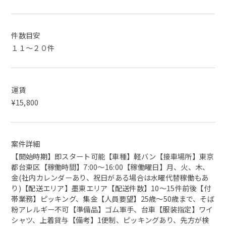
件数目安
１１～２０件
運賃
¥15,800
案件詳細
【開始時期】即スタート可能【車種】軽バン【接車場所】東京
都台東区【稼働時間】7:00〜16:00【稼働曜日】月、火、木、
金(社内カレンダーあり、祝日がある場合は水曜代替稼働もあ
り)【配送エリア】墨東エリア【配送件数】10〜15件前後【付
帯業務】ピッキング、集金【人員要望】25歳〜50歳まで、そば
粉アレルギー不可【準備品】ゴム軍手、台車【服装指定】ワイ
シャツ、上着貸与【備考】1便制、ピッキングあり、先方が検