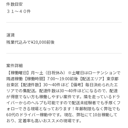
件数目安
３１～４０件
運賃
残業代込みで¥20,000前後
案件詳細
【稼働曜日】月～土（日祝休み）※土曜日はローテンションで
隔週稼働【稼働時間】7:00～19:00前後【配送エリア】東京都
台東区【配達件数】30～40件ほど【備考】毎日決められたエ
リアでの集配送。配達件数は30～40件ほどになるので、配達
が得意でない方も稼働しやすい案件です。隣を走っているドラ
イバーからのヘルプも可能ですので配送未経験者でも手厚くフ
ォローできる現場となっております！年齢制限もなく弊社でも
60代のドライバー稼動中です。現在、弊社にて10台稼動して
おり、定着率も高いおススメの現場です。