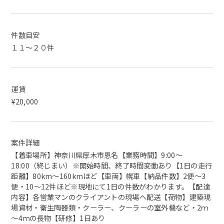
件数目安
１１～２０件
運賃
¥20,000
案件詳細
【着車場所】神奈川県厚木市恩名【業務時間】9:00～
18:00（終じまい）※開始時間、終了時間変動あり【1日の走行
距離】80km～160kmほど【車両】幌車【納品件数】2便～3
便・10～12件ほど※現地にて1日の件数がわかります。【配達
内容】各営業マンのクライアントの現場へ配送【荷物】建築現
場資材・衛生陶器類・クーラー、クーラーの室外機など・2ｍ
～4ｍの長物【研修】1日あり