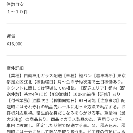
件数目安
１～１０件
運賃
¥16,000
案件詳細
【業種】自動車用ガラス配送【車種】軽バン【着車場所】東京
都足立区江北【稼働曜日】月～金※予約次第で土日稼働あり。
※シフトに関しては現場にて応相談。【配送エリア】都内【配
送件数】基本4件ほど【配送距離】100km前後【研修】あり
【付帯業務】油膜吹き【稼働開始日】即日可能【注意事項】配
送時にはそれぞれの納品先ルールに則った方法で納品する。お
客様対応重視。衛生的な身だしなみを心がける事。重量物（最
大20kg）の商品あり。商品はガラス製品の為、専用ラックを
車内に設置し、固定した状態で配送する事。又、積み込み、積
卸時には十分注意して商品を取り扱う事。荷主様の依頼による