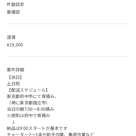
件数目安
要確認
運賃
¥19,000
案件詳細
【休日】
土日祝
【配送スケジュール】
東京都府中市にて宵積み、
（稀に東京都国立市）
当日の朝7:00〜8:00積み
※原則は府中で宵積み
↓
納品は9:00スタートが基本です
チャーター2〜3本や助手作業、集荷作業など