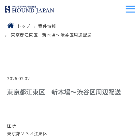
トップ
案件情報
東京都江東区 新木場～渋谷区周辺配送
2026.02.02
東京都江東区 新木場～渋谷区周辺配送
住所
東京都２３区江東区