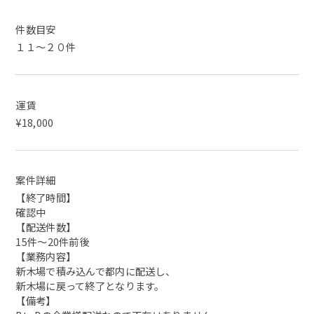
件数目安
１１～２０件
運賃
¥18,000
案件詳細
【終了時間】
確認中
【配送件数】
15件～20件前後
【業務内容】
新木場で積み込んで都内に配送し、
新木場に戻って終了となります。
【備考】