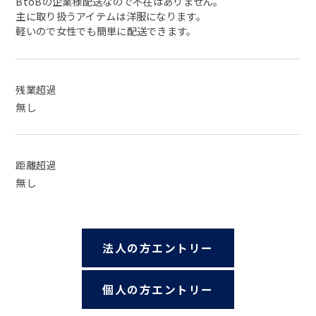
BtoBの企業様配送なので不在はありません。
主に取り扱うアイテムは洋服になります。
軽いので女性でも簡単に配送できます。
残業超過
無し
距離超過
無し
法人の方エントリー
個人の方エントリー