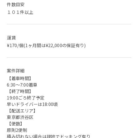
件数目安
１０１件以上
運賃
¥170/個(1ヶ月間は¥22,000の保証有り)
案件詳細
【着車時間】
6:30〜7:00着車
【終了時間】
19:00ごろ終了予定
早いドライバーは18:00頃
【配送エリア】
東京都渋谷区
【便数】
原則2便制
積み切れない場合は現地でドッキング有り