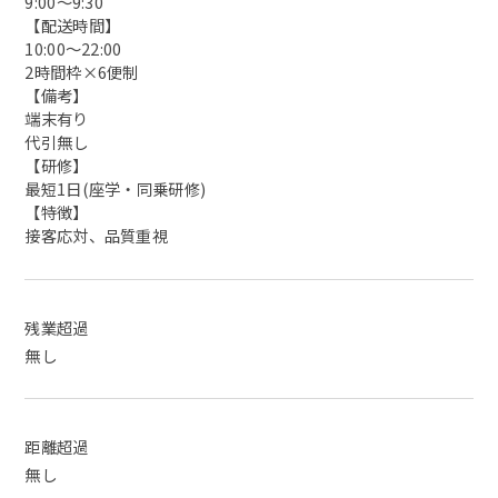
9:00～9:30
【配送時間】
10:00～22:00
2時間枠×6便制
【備考】
端末有り
代引無し
【研修】
最短1日(座学・同乗研修)
【特徴】
接客応対、品質重視
残業超過
無し
距離超過
無し