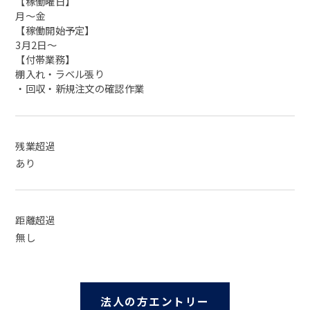
【稼働曜日】
月～金
【稼働開始予定】
3月2日～
【付帯業務】
棚入れ・ラベル張り
・回収・新規注文の確認作業
残業超過
あり
距離超過
無し
法人の方エントリー