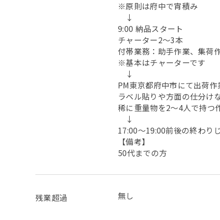
※原則は府中で宵積み
↓
9:00 納品スタート
チャーター2〜3本
付帯業務：助手作業、集荷
※基本はチャーターです
↓
PM東京都府中市にて出荷作
ラベル貼りや方面の仕分け
稀に重量物を2〜4人で持つ
↓
17:00〜19:00前後の終わり
【備考】
50代までの方
無し
残業超過