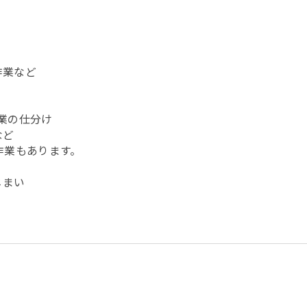
作業など
業の仕分け
など
作業もあります。
じまい