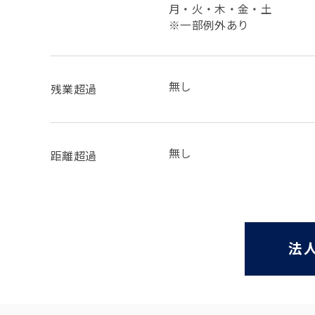
月・火・木・金・土
※一部例外あり
無し
残業超過
無し
距離超過
法