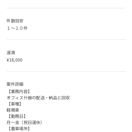
件数目安
１～１０件
運賃
¥18,000
案件詳細
【業務内容】
オフィス什器の配送・納品と回収
【車種】
軽幌車
【勤務日】
月～金（祝日運休）
【着車場所】