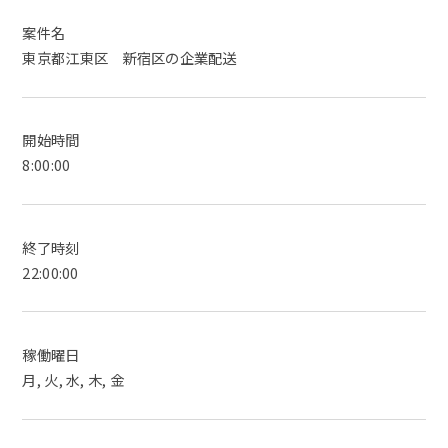
案件名
東京都江東区 新宿区の企業配送
開始時間
8:00:00
終了時刻
22:00:00
稼働曜日
月, 火, 水, 木, 金