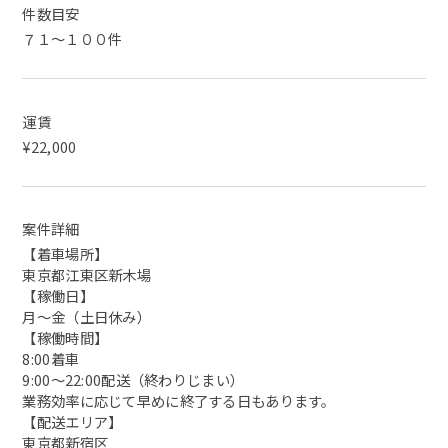
件数目安
７１～１００件
運賃
¥22,000
案件詳細
【着車場所】
東京都江東区新木場
【稼働日】
月～金（土日休み）
【稼働時間】
8:00着車
9:00〜22:00配送（終わりじまい）
業務効率に応じて早めに終了する日もあります。
【配送エリア】
東京都新宿区