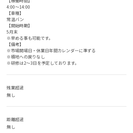
【稼働時間】
4:00～14:00
【車種】
常温バン
【開始時期】
5月末
※早める事も可能です。
【備考】
※市場開場日・休業日年間カレンダーに準ずる
※積地への戻りなし
※研修は2〜3日を予定しております。
残業超過
無し
距離超過
無し